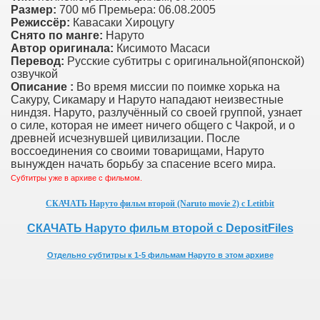
Размер:
700 мб Премьера: 06.08.2005
Режиссёр:
Кавасаки Хироцугу
Снято по манге:
Наруто
Автор оригинала:
Кисимото Масаси
Перевод:
Русские субтитры с оригинальной(японской)
озвучкой
Описание :
Во время миссии по поимке хорька на
Сакуру, Сикамару и Наруто нападают неизвестные
ниндзя. Наруто, разлучённый со своей группой, узнает
о силе, которая не имеет ничего общего с Чакрой, и о
древней исчезнувшей цивилизации. После
воссоединения со своими товарищами, Наруто
вынужден начать борьбу за спасение всего мира.
Субтитры уже в архиве с фильмом.
СКАЧАТЬ Наруто фильм второй (Naruto movie 2) с Letitbit
СКАЧАТЬ Наруто фильм второй с DepositFiles
Отдельно субтитры к 1-5 фильмам Наруто в этом архиве