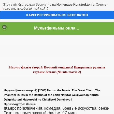
Этот сайт был создан бесплатно на
Homepage-Konstruktor.ru
. Хотите
тоже иметь собственный сайт?
ЗАРЕГИСТРИРОВАТЬСЯ БЕСПЛАТНО
Мультфильмы онлайн скачать бесплатно
Наруто фильм второй: Великий конфликт! Призрачные руины в
глубине Земли! (Naruto movie 2)
Наруто (фильм второй) [2005] Naruto the Movie: The Great Clash! The
Phantom Ruins in the Depths of the Earth Naruto: Gekijyouban Naruto
Daigekitotsu! Maboroshi no Chiteiiseki Dattebayo
!!
Производство:
Япония
Жанр:
приключения, комедия, боевые искусства, сёнэн
Тип:
полнометражный фильм, 97 мин.