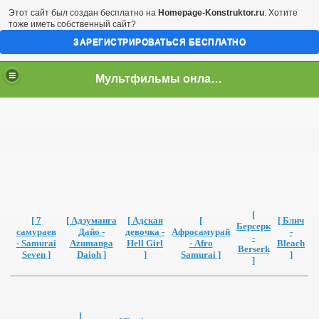
Этот сайт был создан бесплатно на
Homepage-Konstruktor.ru
. Хотите
тоже иметь собственный сайт?
ЗАРЕГИСТРИРОВАТЬСЯ БЕСПЛАТНО
Мультфильмы онлайн скачать бесплатно
[
[ 7
[ Адзуманга
[ Адская
[
[ Блич
Берсерк
самураев
Дайо -
девочка -
Афросамурай
-
-
- Samurai
Azumanga
Hell Girl
- Afro
Bleach
Berserk
Seven ]
Daioh ]
]
Samurai ]
]
]
[