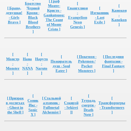
[ Граф
Братство
[
Монте-
[
[ Браво,
Черной
Евангелион
[
Кристо -
Канокон
девушки!
Крови -
-
Изгнанник
Gankutsuou:
-
- Girls
Black
Evangelion
- Last
The Count
Kanokon
Bravo ]
Blood
Neon
Exile ]
of Monte
]
Brothers
Genesis ]
Cristo ]
]
[
[
[
[
[ Покемон -
[ Последняя
Монстр
Нана
Наруто
Пожиратель
Pokemon /
фантазия -
-
-
-
душ - Soul
Pocket
Final Fantasy
Monster
NANA
Naruto
Eater ]
Monsters ]
]
]
]
]
[
[
[ Призрак
[ Стальной
[
[
Соник
Тетрадь
в доспехах
алхимик -
Сэкирэй
Трансформеры
Икс -
смерти -
- Ghost in
Fullmetal
- Sekirei
- Transformers
Sonic
Death
the Shell ]
Alchemist ]
]]
]
X ]
Note ]