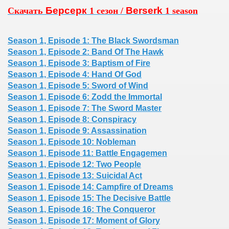
risto
Берсерк
Berserk
Скачать
1 сезон /
1 season
Season 1, Episode 1: The Black Swordsman
Season 1, Episode 2: Band Of The Hawk
Season 1, Episode 3: Baptism of Fire
Season 1, Episode 4: Hand Of God
Season 1, Episode 5: Sword of Wind
Season 1, Episode 6: Zodd the Immortal
Season 1, Episode 7: The Sword Master
Season 1, Episode 8: Conspiracy
Season 1, Episode 9: Assassination
Season 1, Episode 10: Nobleman
Season 1, Episode 11: Battle Engagemen
Season 1, Episode 12: Two People
Season 1, Episode 13: Suicidal Act
Season 1, Episode 14: Campfire of Dreams
Season 1, Episode 15: The Decisive Battle
Season 1, Episode 16: The Conqueror
Season 1, Episode 17: Moment of Glory