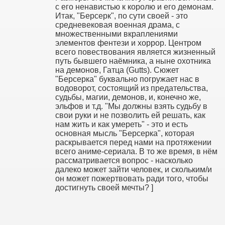
с его ненавистью к королю и его демонам.
Итак, "Берсерк", по сути своей - это
средневековая военная драма, с
множественными вкраплениями
элементов фентези и хоррор. Центром
всего повествования является жизненный
путь бывшего наёмника, а ныне охотника
на демонов, Гатца (Gutts). Сюжет
"Берсерка" буквально погружает нас в
водоворот, состоящий из предательства,
судьбы, магии, демонов, и, конечно же,
эльфов и т.д. "Мы должны взять судьбу в
свои руки и не позволить ей решать, как
нам жить и как умереть" - это и есть
основная мысль "Берсерка", которая
раскрывается перед нами на протяжении
всего аниме-сериала. В то же время, в нём
рассматривается вопрос - насколько
далеко может зайти человек, и скольким/и
он может пожертвовать ради того, чтобы
достигнуть своей мечты? ]