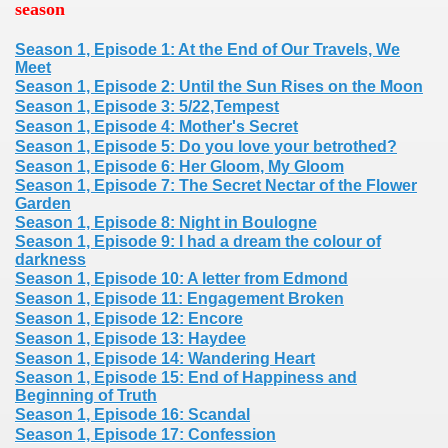
season
risto
Season 1, Episode 1: At the End of Our Travels, We
Meet
Season 1, Episode 2: Until the Sun Rises on the Moon
Season 1, Episode 3: 5/22,Tempest
Season 1, Episode 4: Mother's Secret
Season 1, Episode 5: Do you love your betrothed?
Season 1, Episode 6: Her Gloom, My Gloom
Season 1, Episode 7: The Secret Nectar of the Flower
Garden
Season 1, Episode 8: Night in Boulogne
Season 1, Episode 9: I had a dream the colour of
darkness
Season 1, Episode 10: A letter from Edmond
Season 1, Episode 11: Engagement Broken
Season 1, Episode 12: Encore
Season 1, Episode 13: Haydee
Season 1, Episode 14: Wandering Heart
Season 1, Episode 15: End of Happiness and
Beginning of Truth
Season 1, Episode 16: Scandal
Season 1, Episode 17: Confession