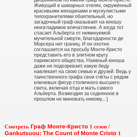
Живущий в шикарных отелях, окружённый
красивыми женщинами и мускулистыми
телохранителями обаятельный, но
загадочный граф оказывает на юношу
неизгладимое впечатление. А когда тот
спасает Альберта от неминуемой
мучительной смерти, благодарности де
Морсера нет границ. И он охотно
соглашается на просьбу Монте-Кристо
представить его в элитном кругу
парижского общества. Наивный юноша
даже не подозревает, какую беду
навлекает на свою семью и друзей. Ведь у
таинственного графа свои счёты с рядом
ключевых фигур столичного высшего
света, включая отца и мать самого
Альберта. Возмездия за содеянное в
прошлом не миновать никому... ]
Граф Монте-Кристо
Смотреть
1 сезон /
Gankutsuou: The Count of Monte Cristo
1