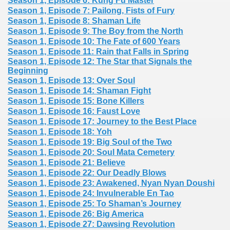
Season 1, Episode 6: Kung Fu Master
Season 1, Episode 7: Pailong, Fists of Fury
Season 1, Episode 8: Shaman Life
Season 1, Episode 9: The Boy from the North
Season 1, Episode 10: The Fate of 600 Years
Season 1, Episode 11: Rain that Falls in Spring
Season 1, Episode 12: The Star that Signals the
Beginning
Season 1, Episode 13: Over Soul
Season 1, Episode 14: Shaman Fight
Season 1, Episode 15: Bone Killers
Season 1, Episode 16: Faust Love
Season 1, Episode 17: Journey to the Best Place
Season 1, Episode 18: Yoh
Season 1, Episode 19: Big Soul of the Two
Season 1, Episode 20: Soul Mata Cemetery
Season 1, Episode 21: Believe
Season 1, Episode 22: Our Deadly Blows
Season 1, Episode 23: Awakened, Nyan Nyan Doushi
Season 1, Episode 24: Invulnerable En Tao
Season 1, Episode 25: To Shaman’s Journey
Season 1, Episode 26: Big America
Season 1, Episode 27: Dawsing Revolution