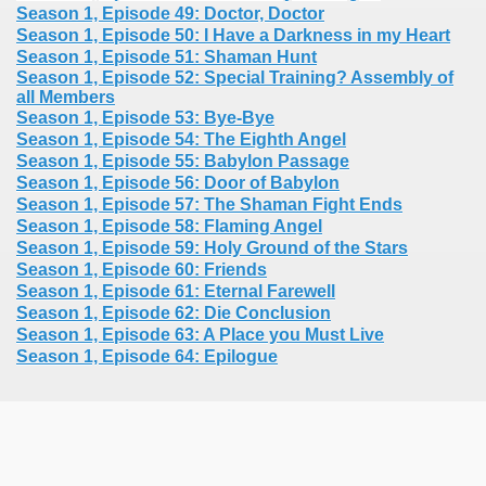
Season 1, Episode 49: Doctor, Doctor
Season 1, Episode 50: I Have a Darkness in my Heart
Season 1, Episode 51: Shaman Hunt
Season 1, Episode 52: Special Training? Assembly of
all Members
Season 1, Episode 53: Bye-Bye
Season 1, Episode 54: The Eighth Angel
Season 1, Episode 55: Babylon Passage
Season 1, Episode 56: Door of Babylon
Season 1, Episode 57: The Shaman Fight Ends
Season 1, Episode 58: Flaming Angel
Season 1, Episode 59: Holy Ground of the Stars
Season 1, Episode 60: Friends
Season 1, Episode 61: Eternal Farewell
Season 1, Episode 62: Die Conclusion
Season 1, Episode 63: A Place you Must Live
Season 1, Episode 64: Epilogue