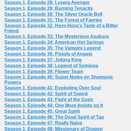
Season 1, Episode 28: Lyserg Avenger
Season 1, Episode 29: Burning Tenacity
Season 1, Episode 30: The Silver Oracle Bell
Season 1, Episode 31: The Forest of Faeries
Season 1, Episode 32: Horo-Horo’s Taste of a Bitter
Friend
Season 1, Episode 33: The Mysterious Asakura
Season 1, Episode 34: American Hot Springs
Season 1, Episode 35: The Vampire Legend
Season 1, Episode 36: Pistols of Angels
Season 1, Episode 37: Joking King
Season 1, Episode 38: Legend of Seminoa
Season 1, Episode 39: Flower Team
Season 1, Episode 40: Super Notes on Shamanic
Powers
Season 1, Episode 41: Exploding Over Soul
Season 1, Episode 42: Spirit of Sword
Season 1, Episode 43: Fight of the Gods
Season 1, Episode 44: One More Insists on It
Season 1, Episode 45: Great Spirit
Season 1, Episode 46: The Dead Spirit of Tao
Season 1, Episode 47: Really Naive
Season 1, Episode 48: Missionary of Dragon