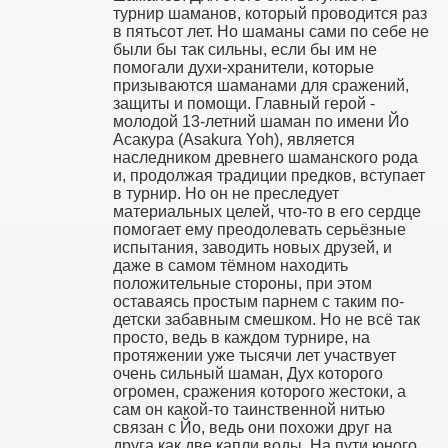
турнир шаманов, который проводится раз
в пятьсот лет. Но шаманы сами по себе не
были бы так сильны, если бы им не
помогали духи-хранители, которые
призываются шаманами для сражений,
защиты и помощи. Главный герой -
молодой 13-летний шаман по имени Йо
Асакура (Asakura Yoh), является
наследником древнего шаманского рода
и, продолжая традиции предков, вступает
в турнир. Но он не преследует
материальных целей, что-то в его сердце
помогает ему преодолевать серьёзные
испытания, заводить новых друзей, и
даже в самом тёмном находить
положительные стороны, при этом
оставаясь простым парнем с таким по-
детски забавным смешком. Но не всё так
просто, ведь в каждом турнире, на
протяжении уже тысячи лет участвует
очень сильный шаман, Дух которого
огромен, сражения которого жестоки, а
сам он какой-то таинственной нитью
связан с Йо, ведь они похожи друг на
друга как две капли воды. На пути юного