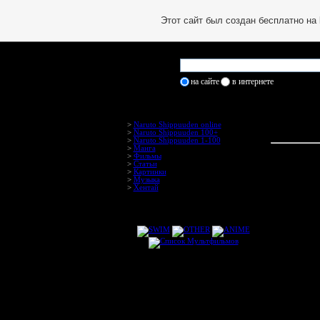
Этот сайт был создан бесплатно на
на сайте
в интернете
>
Naruto Shippuuden online
>
Naruto Shippuuden 100+
>
Naruto Shippuuden 1-100
>
Манга
>
Фильмы
>
Статьи
>
Картинки
>
Музыка
>
Хентай