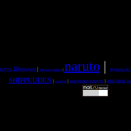
naruto
|
аруто Шипуден
|
музыка из
наруто манга
|
SHIPPUUDEN
аватары н
|
|
картинки наруто
|
userbar