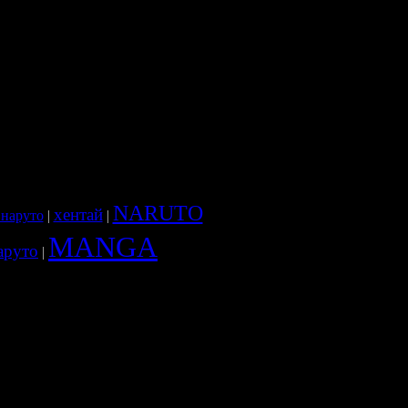
NARUTO
хентай
 наруто
|
|
MANGA
аруто
|