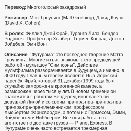
Перевод
: Многоголосый закадровый
Режиссер
: Мэтт Гроунинг (Matt Groening), Дэвид Коуэн
(David X. Cohen)
В ролях
: Филлип Джей Фрай, Туранга Лила, Бендер
Родригез, Профессор Хьюберт, Гермес Конрад, Доктор
Зойдберг, Эми Вонг
Описание
: "Футурама" это последнее творение Мэтта
Гроунинга. Многие из вас знакомы с его предыдущей
работой - мультшоу "Симпсоны". Действие
мультфильма разворачивается в будущем, а именно, в
3000 году. Главным героем является Нью-Йоркский
паренёк, Фрай, который 31 декабря 1999 года был
случайно заморожен в криогенной камере, а
разморожен через тысячу лет. В новом времени он
знакомится с роботом Бендером, инопланетной
девушкой Лилой и со своим пра-пра-пра-пра-пра-пра-
пра-пра-пра-пра-племянником, профессором
Хьюбертом Фарнсвордом, а потом и с Гермесом, Эмми,
Зойдбергом и Нибблером. Все они работают в
агентстве по доставке грузов — Planet Express. В
Футураме очень часто встречается трехмерная