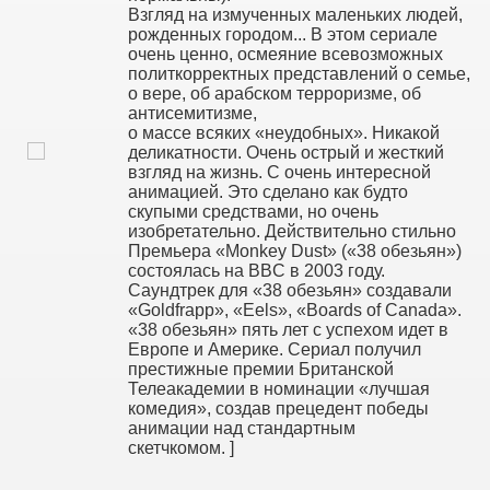
Взгляд на измученных маленьких людей,
рожденных городом... В этом сериале
очень ценно, осмеяние всевозможных
политкорректных представлений о семье,
о вере, об арабском терроризме, об
антисемитизме,
о массе всяких «неудобных». Никакой
деликатности. Очень острый и жесткий
взгляд на жизнь. С очень интересной
анимацией. Это сделано как будто
скупыми средствами, но очень
изобретательно. Действительно стильно
Премьера «Monkey Dust» («38 обезьян»)
состоялась на BBС в 2003 году.
Саундтрек для «38 обезьян» создавали
«Goldfrapp», «Eels», «Boards of Canada».
«38 обезьян» пять лет с успехом идет в
Европе и Америке. Сериал получил
престижные премии Британской
Телеакадемии в номинации «лучшая
комедия», создав прецедент победы
анимации над стандартным
скетчкомом. ]