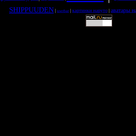
SHIPPUUDEN
аватары н
|
|
картинки наруто
|
userbar