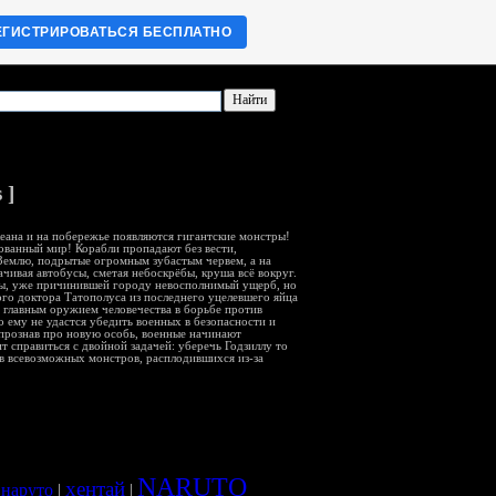
ЕГИСТРИРОВАТЬСЯ БЕСПЛАТНО
 ]
кеана и на побережье появляются гигантские монстры!
ованный мир! Корабли пропадают без вести,
Землю, подрытые огромным зубастым червем, а на
чивая автобусы, сметая небоскрёбы, круша всё вокруг.
ы, уже причинившей городу невосполнимый ущерб, но
ного доктора Татополуса из последнего уцелевшего яйца
 главным оружием человечества в борьбе против
о ему не удастся убедить военных в безопасности и
 прознав про новую особь, военные начинают
 справиться с двойной задачей: уберечь Годзиллу то
ив всевозможных монстров, расплодившихся из-за
NARUTO
хентай
 наруто
|
|