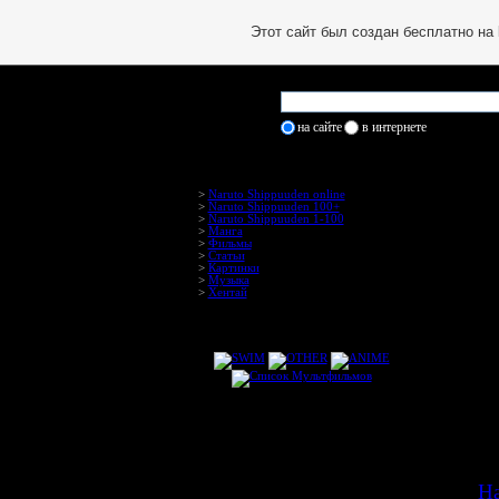
Этот сайт был создан бесплатно на
на сайте
в интернете
>
Naruto Shippuuden online
>
Naruto Shippuuden 100+
>
Naruto Shippuuden 1-100
>
Манга
>
Фильмы
>
Статьи
>
Картинки
>
Музыка
>
Хентай
Н