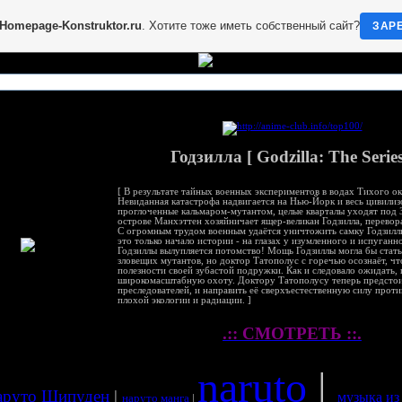
Homepage-Konstruktor.ru
. Хотите тоже иметь собственный сайт?
ЗАР
Годзилла [ Godzilla: The Series
[ В результате тайных военных экспериментов в водах Тихого о
Невиданная катастрофа надвигается на Нью-Йорк и весь цивилиз
проглоченные кальмаром-мутантом, целые кварталы уходят под 
острове Манхэттен хозяйничает ящер-великан Годзилла, перевора
С огромным трудом военным удаётся уничтожить самку Годзилл
это только начало истории - на глазах у изумленного и испуган
Годзиллы вылупляется потомство! Мощь Годзиллы могла бы стать
зловещих мутантов, но доктор Татополус с горечью осознаёт, чт
полезности своей зубастой подружки. Как и следовало ожидать,
широкомасштабную охоту. Доктору Татополусу теперь предстоит
преследователей, и направить её сверхъестественную силу прот
плохой экологии и радиации. ]
.:: СМОТРЕТЬ ::.
naruto
|
аруто Шипуден
|
музыка из
наруто манга
|