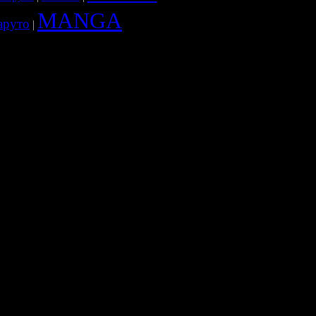
MANGA
аруто
|